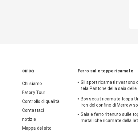
circa
Ferro sulle toppe ricamate
Gli sport ricamati rivestono d
Chi siamo
tela Pantone della saia delle 
Fatory Tour
panno
Boy scout ricamato toppa U
Controllo di qualità
Iron del confine di Merrow s
Contattaci
Saia e ferro ritenuto sulle t
notizie
metalliche ricamate della let
tessuto dei fili delle toppe
Mappa del sito