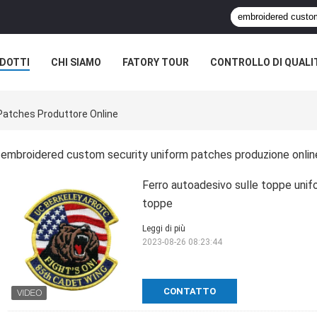
DOTTI
CHI SIAMO
FATORY TOUR
CONTROLLO DI QUALI
Patches Produttore Online
embroidered custom security uniform patches produzione onlin
Ferro autoadesivo sulle toppe unifo
toppe
Leggi di più
2023-08-26 08:23:44
CONTATTO