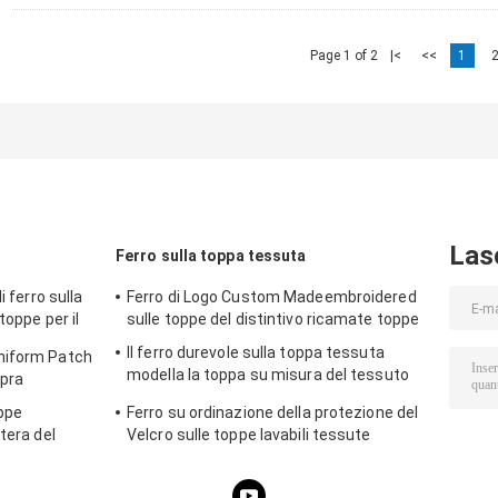
Page 1 of 2
|<
<<
1
Las
Ferro sulla toppa tessuta
i ferro sulla
Ferro di Logo Custom Madeembroidered
toppe per il
sulle toppe del distintivo ricamate toppe
Il ferro durevole sulla toppa tessuta
niform Patch
modella la toppa su misura del tessuto
opra
del poliestere
oppe
Ferro su ordinazione della protezione del
tera del
Velcro sulle toppe lavabili tessute
dell'etichetta della toppa per i cappelli
dell'abbigliamento