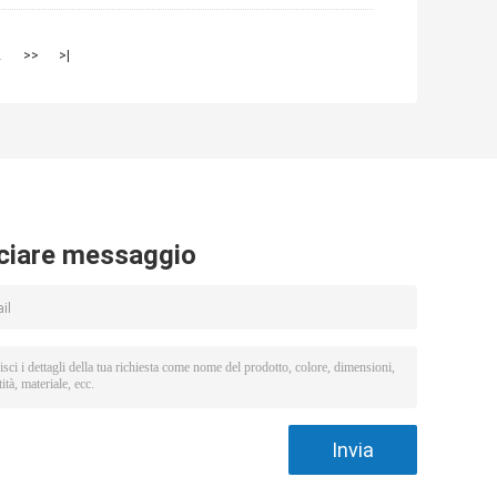
2
>>
>|
ciare messaggio