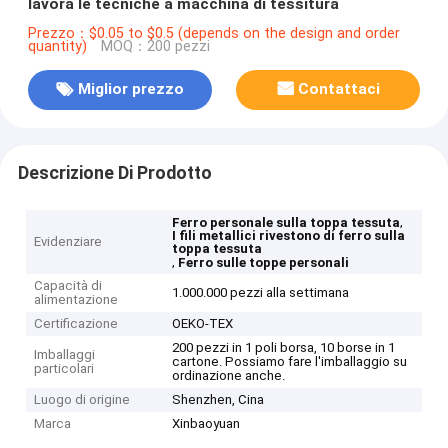
lavora le tecniche a macchina di tessitura
Prezzo：$0.05 to $0.5 (depends on the design and order
quantity)
MOQ：200 pezzi
Miglior prezzo
Contattaci
Descrizione Di Prodotto
,
Ferro personale sulla toppa tessuta
I fili metallici rivestono di ferro sulla
Evidenziare
toppa tessuta
,
Ferro sulle toppe personali
Capacità di
1.000.000 pezzi alla settimana
alimentazione
Certificazione
OEKO-TEX
200 pezzi in 1 poli borsa, 10 borse in 1
Imballaggi
cartone. Possiamo fare l'imballaggio su
particolari
ordinazione anche.
Luogo di origine
Shenzhen, Cina
Marca
Xinbaoyuan