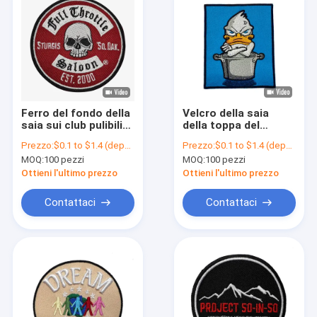
Ferro del fondo della
Velcro della saia
saia sui club pulibili
della toppa del
asciutti del
ricamo del
Prezzo:
$0.1 to $1.4 (depends on the design and order quantity)
Prezzo:
$0.1 to $1.4 (depends on the design and order quantity)
motociclo della
trasferimento di
MOQ:
100 pezzi
MOQ:
100 pezzi
toppa
calore di PMS di
Pantone per
Ottieni l'ultimo prezzo
Ottieni l'ultimo prezzo
abbigliamento
Contattaci
Contattaci
Casa
Prodotti
Chi siamo