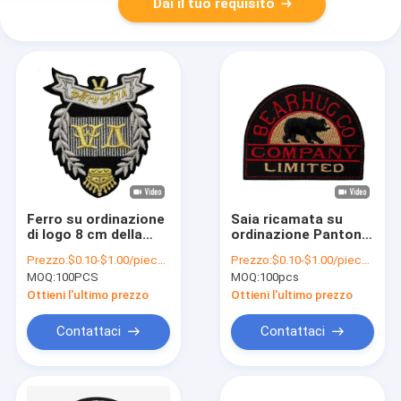
Dai il tuo requisito
Ferro su ordinazione
Saia ricamata su
di logo 8 cm della
ordinazione Pantone
bandiera nazionale
della toppa 9C della
Prezzo:
$0.10-$1.00/piece (depends on the design and order quantity)
Prezzo:
$0.10-$1.00/piece (depends on the design and order quantity)
sul tessuto di
prova degli
MOQ:
100PCS
MOQ:
100pcs
cotone della saia del
strizzacervelli
poliestere della
lavabile
Ottieni l'ultimo prezzo
Ottieni l'ultimo prezzo
toppa del ricamo
Contattaci
Contattaci