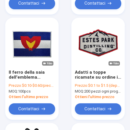
Contattaci
Contattaci
Il ferro della saia
Adatti a toppe
dell'emblema
ricamate su ordine il
nazionale della
ferro lavabile sulle
Prezzo:
$0.10-$0.60/piece (depends on the design and order quantity)
Prezzo:
$0.1 to $1.5 (depends on the design and order quantity)
bandiera nazionale
toppe del tessuto
MOQ:
100pcs
MOQ:
200 pezzi ogni progettazione
sulle toppe ricamate
ha personalizzato
Ottieni l'ultimo prezzo
Ottieni l'ultimo prezzo
Contattaci
Contattaci