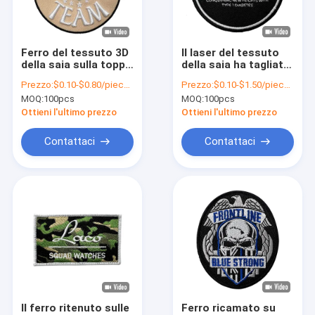
Fatory Tour
Controllo di qualità
Ferro del tessuto 3D
Il laser del tessuto
della saia sulla toppa
della saia ha tagliato
Contattaci
del ricamo del
il ferro sulle toppe
Prezzo:
$0.10-$0.80/piece (depends on the design and order quantity)
Prezzo:
$0.10-$1.50/piece (depends on the design and order quantity)
confine di Merrow
del ricamo restringe
MOQ:
100pcs
MOQ:
100pcs
delle lettere del
la prova
notizie
ricamo con i colori di
Ottieni l'ultimo prezzo
Ottieni l'ultimo prezzo
PMS
Tutti i casi
Contattaci
Contattaci
Ferro sulle toppe ricamate
Ferro sulla toppa tessuta
Ferro stampato sulle toppe
Toppe ricamate su ordinazione
Il ferro ritenuto sulle
Ferro ricamato su