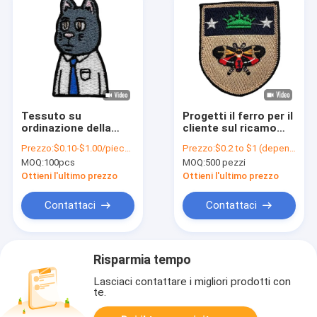
Tessuto su
Progetti il ferro per il
ordinazione della
cliente sul ricamo
saia della toppa
pieno dell'ape della
Prezzo:
$0.10-$1.00/piece (depends on the design and order quantity)
Prezzo:
$0.2 to $1 (depends on the design and order quantity)
ricamato colore
toppa del ricamo con
MOQ:
100pcs
MOQ:
500 pezzi
sveglio di sig. Wolf 5
il confine di Merrow
con il confine del
Ottieni l'ultimo prezzo
Ottieni l'ultimo prezzo
ricamo
Contattaci
Contattaci
Risparmia tempo
Lasciaci contattare i migliori prodotti con
te.