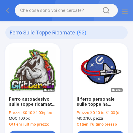
Ferro Sulle Toppe Ricamate
(93)
Ferro autoadesivo
Il ferro personale
sulle toppe ricamate
sulle toppe ha
non tossiche per
ricamato le toppe
Prezzo:
$0.10-$1.00/piece (depends on the design and order quantity)
Prezzo:
$0.10 to $1.00 (depends on the design and order quantity)
abbigliamento
per abbigliamento
MOQ:
100 pc
MOQ:
100 pezzi
Ottieni l'ultimo prezzo
Ottieni l'ultimo prezzo