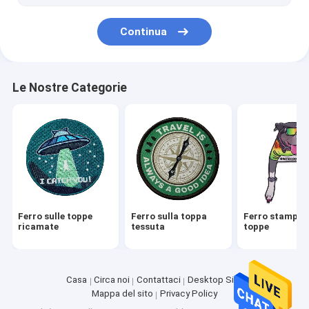
Cinghie del ciclo e del gancio
Continua
Bande di polso tessute
Abbigliamento Hang Tags
Le Nostre Categorie
Ferro sulle toppe
Ferro sulla toppa
Ferro stampato
ricamate
tessuta
toppe
Casa
Circa noi
Contattaci
Desktop Site
Mappa del sito
Privacy Policy