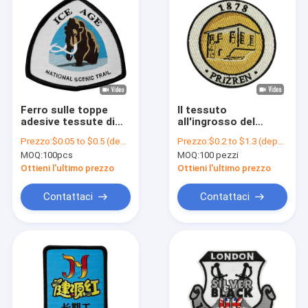
Ferro sulle toppe
Il tessuto
adesive tessute di
all'ingrosso del
Logo Patch Eco
ricamo della stampa
Prezzo:
$0.05 to $0.5 (depends on the design and order quantity)
Prezzo:
$0.2 to $1.3 (depends on the design and order quantity)
Friendly Handmade
del calore rattoppa il
MOQ:
100pcs
MOQ:
100 pezzi
per i vestiti
ferro su lavabile
parziale di Pantone
Ottieni l'ultimo prezzo
Ottieni l'ultimo prezzo
dell'indumento
Contattaci
Contattaci
Casa
Prodotti
Chi siamo