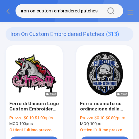
Iron On Custom Embroidered Patches
(313)
Ferro di Unicorn Logo
Ferro ricamato su
Custom Embroidered
ordinazione della
Patches With su
toppa del confine di
Prezzo:
$0.10-$1.00/piece (depends on the design and order quantity)
Prezzo:
$0.10-$0.80/piece (depends on the design and order quantity)
protezione per
Merrow della saia
MOQ:
100pcs
MOQ:
100pcs
l'abbigliamento
sull'abbigliamento
Ottieni l'ultimo prezzo
Ottieni l'ultimo prezzo