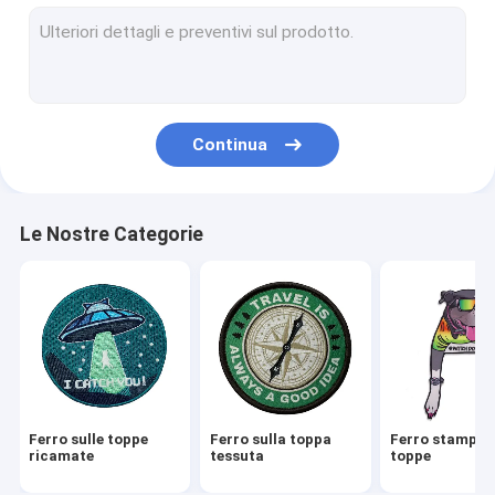
3D ha ricamato le toppe
Logo Patch tessuto
Toppe del ricamo della ciniglia
Continua
Toppe di sublimazione della tintura
Lo schermo ha stampato le toppe
Le Nostre Categorie
Catene chiave ricamate
Catena chiave tessuta
Catene chiave del PVC
Etichette delle etichette del tessuto
Ferro sulle toppe
Ferro sulla toppa
Ferro stampato
Toppa di gomma del PVC
ricamate
tessuta
toppe