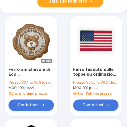
Dai il tuo requisito
Ferro amichevole di
Ferro tessuto sulle
Eco
toppe su ordinazione
dell'abbigliamento
della bandiera di
Prezzo:
$0.1 to $0.8 (depends on the design and order quantity)
Prezzo:
$0.05 to $0.5 (depends on the design and order quantity)
sveglio dei bambini
paese della toppa
MOQ:
100 pezzi
MOQ:
200 pezzi
sulle toppe su
della bandiera
ordinazione del
americana
Ottieni l'ultimo prezzo
Ottieni l'ultimo prezzo
ricamo delle toppe
per le borse
Contattaci
Contattaci