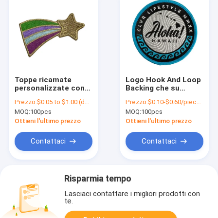
Toppe ricamate
Logo Hook And Loop
personalizzate con
Backing che su
stelle colorate
ordinazione la toppa
Prezzo:
$0.05 to $1.00 (depends on the design and order quantity)
Prezzo:
$0.10-$0.60/piece (depends on the design and order quantity)
lavabili per borsa di
cuce sulla lettera ha
MOQ:
100pcs
MOQ:
100pcs
stoffa per cappelli
ricamato le toppe
per abbigliamento
Ottieni l'ultimo prezzo
Ottieni l'ultimo prezzo
Contattaci
Contattaci
Risparmia tempo
Lasciaci contattare i migliori prodotti con
te.