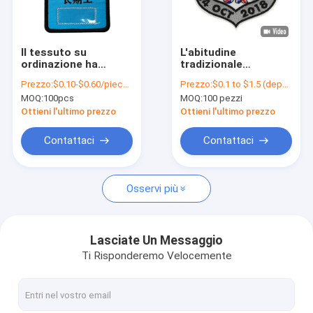
Fatory Tour
Controllo di qualità
Il tessuto su
L'abitudine
ordinazione ha
tradizionale
Contattaci
ricamato il ferro dei
personale ha
Prezzo:
$0.10-$0.60/piece (depends on the design and order quantity)
Prezzo:
$0.1 to $1.5 (depends on the design and order quantity)
distintivi della toppa
ricamato le toppe
MOQ:
100pcs
MOQ:
100 pezzi
sulla toppa tessuta
per i
notizie
abbigliamento
vestiti/cappuccio
Ottieni l'ultimo prezzo
Ottieni l'ultimo prezzo
Tutti i casi
Contattaci
Contattaci
Osservi più
Ferro sulle toppe ricamate
Ferro sulla toppa tessuta
Lasciate Un Messaggio
Ti Risponderemo Velocemente
Ferro stampato sulle toppe
Toppe ricamate su ordinazione