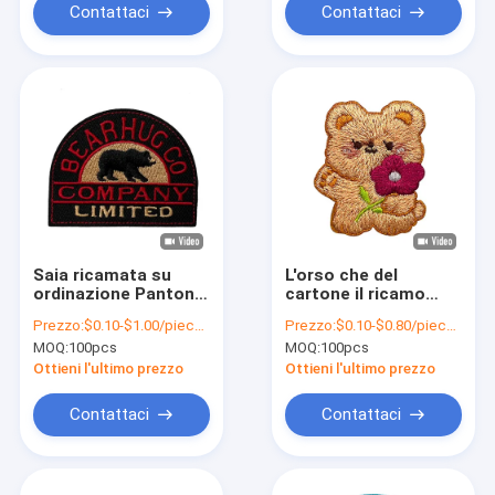
Contattaci
Contattaci
Saia ricamata su
L'orso che del
ordinazione Pantone
cartone il ricamo
della toppa 9C della
rattoppa Pandone
Prezzo:
$0.10-$1.00/piece (depends on the design and order quantity)
Prezzo:
$0.10-$0.80/piece (depends on the design and order quantity)
prova degli
colora la toppa
MOQ:
100pcs
MOQ:
100pcs
strizzacervelli
ricamata su
lavabile
ordinazione del filo
Ottieni l'ultimo prezzo
Ottieni l'ultimo prezzo
del cotone dell'oro
Contattaci
Contattaci