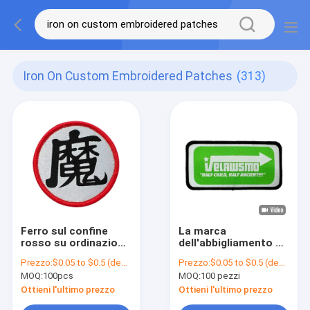
Iron On Custom Embroidered Patches
(313)
Ferro sul confine
La marca
rosso su ordinazione
dell'abbigliamento di
ricamato di Logo
colore di Pantone
Prezzo:
$0.05 to $0.5 (depends on the design and order quantity)
Prezzo:
$0.05 to $0.5 (depends on the design and order quantity)
Patches Woven Label
rattoppa il ferro sulle
MOQ:
100pcs
MOQ:
100 pezzi
Patch Merrow
toppe su ordinazione
per i jeans delle
Ottieni l'ultimo prezzo
Ottieni l'ultimo prezzo
camice