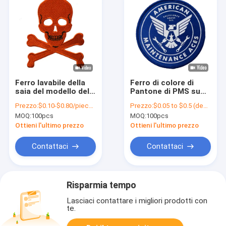
Ferro lavabile della
Ferro di colore di
saia del modello del
Pantone di PMS su
cranio sulle toppe
lavabile amichevole
Prezzo:
$0.10-$0.80/piece (depends on the design and order quantity)
Prezzo:
$0.05 to $0.5 (depends on the design and order quantity)
ricamate per
ricamato di Eco delle
MOQ:
100pcs
MOQ:
100pcs
abbigliamento
toppe
Ottieni l'ultimo prezzo
Ottieni l'ultimo prezzo
Contattaci
Contattaci
Risparmia tempo
Lasciaci contattare i migliori prodotti con
te.