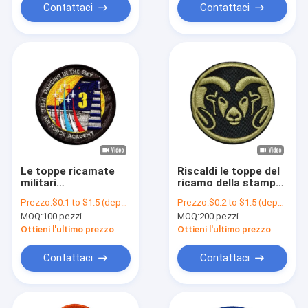
Contattaci
Contattaci
Le toppe ricamate
Riscaldi le toppe del
militari
ricamo della stampa,
dell'aeronautica con
gli emblemi ricamati
Prezzo:
$0.1 to $1.5 (depends on the design and order quantity)
Prezzo:
$0.2 to $1.5 (depends on the design and order quantity)
cucono su
su ordinazione 3D
MOQ:
100 pezzi
MOQ:
200 pezzi
protezione
Ottieni l'ultimo prezzo
Ottieni l'ultimo prezzo
Contattaci
Contattaci