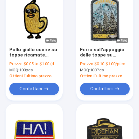
Pollo giallo cucire su
Ferro sull'appoggio
toppe ricamate
delle toppe su
senza
ordinazione tessute
Prezzo:
$0.05 to $1.00 (depends on the design and order quantity)
Prezzo:
$0.10-$1.00/piece (depends on the design and order quantity)
restringimento toppe
del rivestimento
MOQ:
100pcs
MOQ:
100Pcs
personalizzate
delle toppe con il
confine di Merrowed
Ottieni l'ultimo prezzo
Ottieni l'ultimo prezzo
Contattaci
Contattaci
Casa
Prodotti
Chi siamo