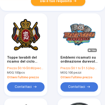
Dai il tuo requisito
Toppe lavabili del
Emblemi ricamati su
ricamo del ciclo
ordinazione durevoli,
nazionale di Logo
ferro del tessuto
Prezzo:
$0.10-$0.80/piece (depends on the design and order quantity)
Prezzo:
$0.1 to $1.5 (depends on the design and order quantity)
Embroidered Patches
della saia sulle toppe
MOQ:
100pcs
MOQ:
100 pezzi
Hook And
di marca
Ottieni l'ultimo prezzo
Ottieni l'ultimo prezzo
Contattaci
Contattaci