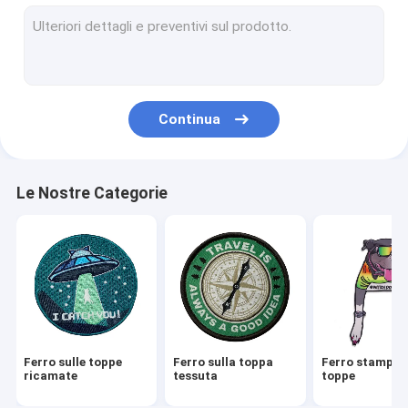
3D ha ricamato le toppe
Logo Patch tessuto
Toppe del ricamo della ciniglia
Continua
Toppe di sublimazione della tintura
Lo schermo ha stampato le toppe
Le Nostre Categorie
Catene chiave ricamate
Catena chiave tessuta
Catene chiave del PVC
Etichette delle etichette del tessuto
Ferro sulle toppe
Ferro sulla toppa
Ferro stampato
Toppa di gomma del PVC
ricamate
tessuta
toppe