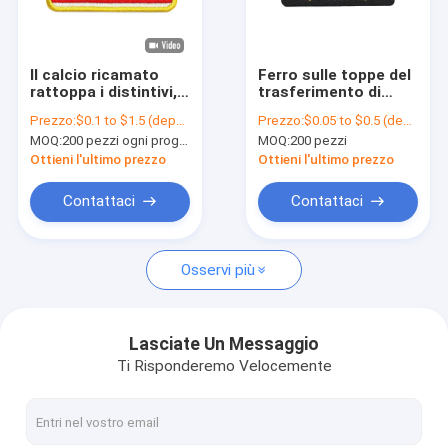
Fatory Tour
Controllo di qualità
Il calcio ricamato
Ferro sulle toppe del
rattoppa i distintivi,
trasferimento di
Contattaci
toppe su ordinazione
calore, marca
Prezzo:
$0.1 to $1.5 (depends on the design and order quantity)
Prezzo:
$0.05 to $0.5 (depends on the design and order quantity)
di sport per i cappelli
tessuta Logo Label
MOQ:
200 pezzi ogni progettazione
MOQ:
200 pezzi
di OEKO-TEX
notizie
Ottieni l'ultimo prezzo
Ottieni l'ultimo prezzo
Tutti i casi
Contattaci
Contattaci
Osservi più
Ferro sulle toppe ricamate
Ferro sulla toppa tessuta
Lasciate Un Messaggio
Ti Risponderemo Velocemente
Ferro stampato sulle toppe
Toppe ricamate su ordinazione