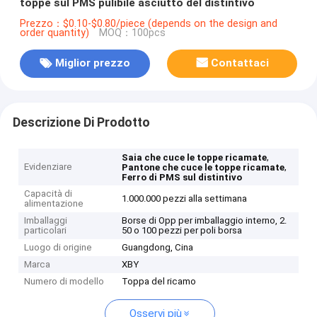
toppe sul PMS pulibile asciutto del distintivo
Prezzo：$0.10-$0.80/piece (depends on the design and
order quantity)
MOQ：100pcs
Miglior prezzo
Contattaci
Descrizione Di Prodotto
,
Saia che cuce le toppe ricamate
Evidenziare
,
Pantone che cuce le toppe ricamate
Ferro di PMS sul distintivo
Capacità di
1.000.000 pezzi alla settimana
alimentazione
Imballaggi
Borse di Opp per imballaggio interno, 2.
particolari
50 o 100 pezzi per poli borsa
Luogo di origine
Guangdong, Cina
Marca
XBY
Numero di modello
Toppa del ricamo
Osservi più