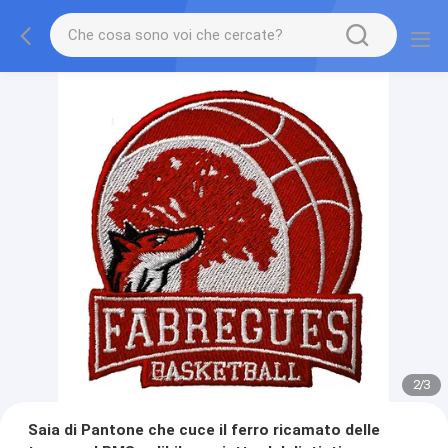
2
/
3
Saia di Pantone che cuce il ferro ricamato delle